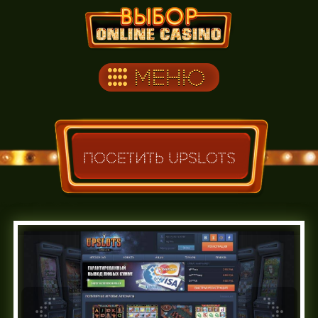
Меню
ПОСЕТИТЬ UpSlots