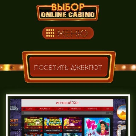
Меню
ПОСЕТИТЬ Джекпот