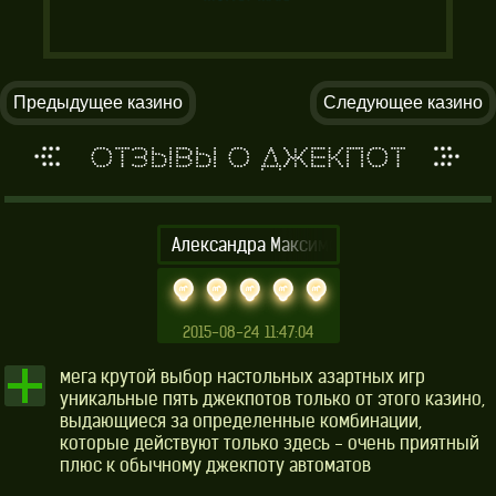
Предыдущее казино
Следующее казино
Отзывы о Джекпот
Александра Максимова
2015-08-24 11:47:04
мега крутой выбор настольных азартных игр
уникальные пять джекпотов только от этого казино,
выдающиеся за определенные комбинации,
которые действуют только здесь - очень приятный
плюс к обычному джекпоту автоматов