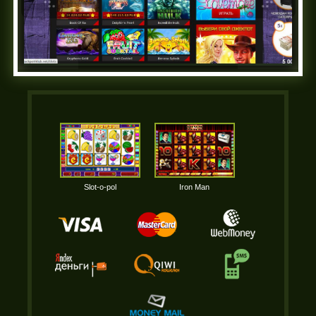
Slot-o-pol
Iron Man