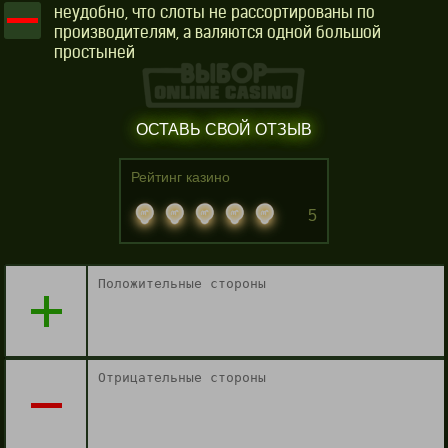
неудобно, что слоты не рассортированы по
производителям, а валяются одной большой
простыней
ОСТАВЬ СВОЙ ОТЗЫВ
Рейтинг казино