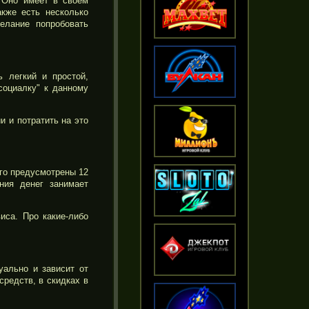
 Оно имеет в своем
акже есть несколько
елание попробовать
 легкий и простой,
социалку" к данному
и и потратить на это
ого предусмотрены 12
ния денег занимает
иса. Про какие-либо
уально и зависит от
редств, в скидках в