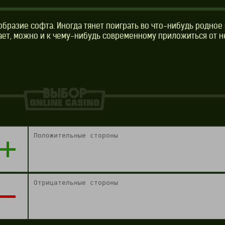
бразие софта. Иногда тянет поиграть во что-нибудь родное 
ает, можно и к чему-нибудь современному приложиться от н