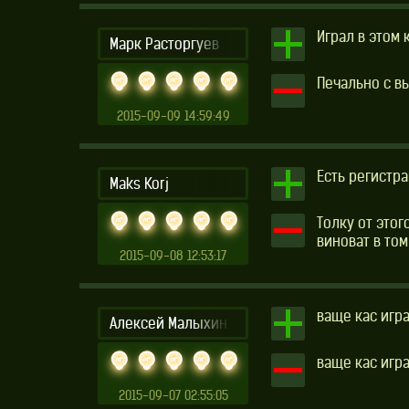
Играл в этом 
Марк Расторгуев
Печально с в
2015-09-09 14:59:49
Есть регистра
Maks Korj
Толку от этог
виноват в том
2015-09-08 12:53:17
ваще кас игра
Алексей Малыхин
ваще кас игра
2015-09-07 02:55:05