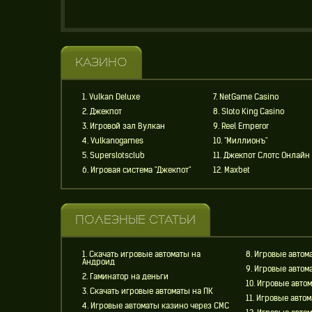
Казино
1.
Vulkan Deluxe
7.
NetGame Casino
2.
Джекпот
8.
Sloto King Casino
3.
Игровой зал Вулкан
9.
Reel Emperor
4.
Vulkanogames
10.
"Миллионъ"
5.
Superslotsclub
11.
Джекпот Слотс Онлайн
6.
Игровая система "Джекпот"
12.
Maxbet
Полезные статьи
1.
Скачать игровые автоматы на
8.
Игровые автом
Андроид
9.
Игровые автом
2.
Гаминатор на деньги
10.
Игровые автом
3.
Скачать игровые автоматы на ПК
11.
Игровые автом
4.
Игровые автоматы казино через СМС