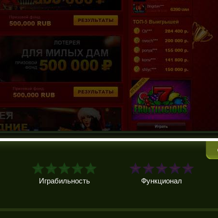
Играбильность
Функционал