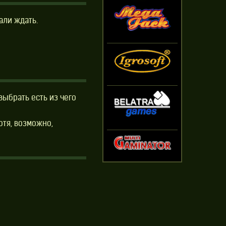
али ждать.
Slot-o-pol
выбрать есть из чего
отя, возможно,
Keks (Печки)
Champagne Party
Alkatraz 2
Lucky Haunter
(Крышки)
Discovery
Fairy Land 2