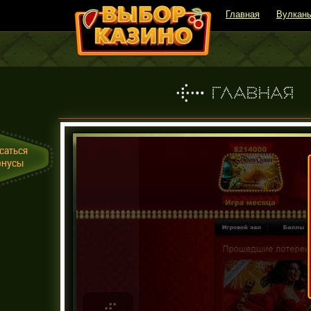
Главная
Вулкан
Главная
саться
онусы