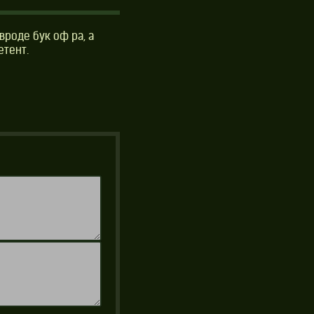
вроде бук оф ра, а
Dolphins Pearl Deluxe
етент.