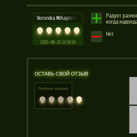
Радует разноо
Veronika Mihaylova
когда надоед
Нет
2015-08-21 12:50:19
ОСТАВЬ СВОЙ ОТЗЫВ
Рейтинг казино