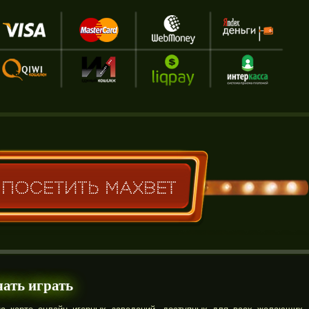
ПОСЕТИТЬ Maxbet
чать играть