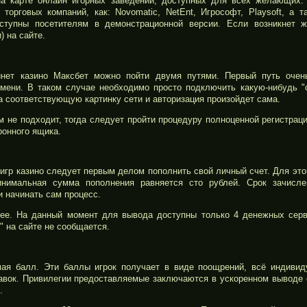
на карте онлайн игорных заведений, доступных для всех желающих.
торговых компаний, как: Novomatic, NetEnt, Игрософт, Playsoft, а т
ступны посетителям в демонстрационной версии. Если возникнет ж
) на сайте.
нет казино Максбет можно пойти двумя путями. Первый путь очень
емени. В таком случае необходимо просто подключить какую-нибудь "
на соответствующую картинку сети и авторизация произойдет сама.
 не подходит, тогда следует пройти процедуру полноценной регистраци
ронного ящика.
 игр казино следует первым делом пополнить свой личный счет. Для эт
нимальная сумма пополнения равняется сто рублей. Срок зачисле
и начинать сам процесс.
ее. На данный момент для вывода доступны только 4 денежных серв
" на сайте не сообщается.
ая балл. Эти баллы игрок получает в виде поощрений, всё индивид
тавок. Привилегии предоставляемые заключаются в ускоренном выводе с
.