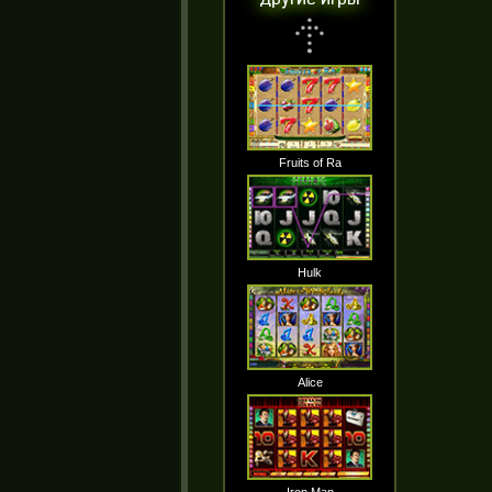
King Kong
Fruits of Ra
Hulk
Alice