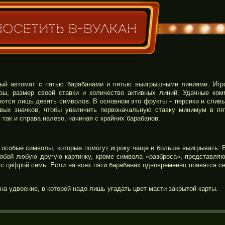
ПОСЕТИТЬ В-Вулкан
льный автомат с пятью барабанами и пятью выигрышными линиями. Игр
ры, размер своей ставки и количество активных линий. Удачные ко
уются лишь девять символов. В основном это фрукты – персики и сливы
овых значков, чтобы увеличить первоначальную ставку минимум в п
 так и справа налево, начиная с крайних барабанов.
особые символы, которые помогут игроку чаще и больше выигрывать. Во
собой любую другую картинку, кроме символа «разброса», представля
 с цифрой семь. Если на всех пяти барабанах одновременно появятся се
а на удвоение, в которой надо лишь угадать цвет масти закрытой карты.