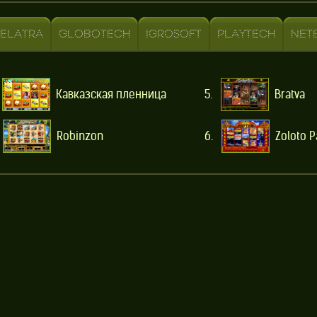
elatra
GloboTech
Igrosoft
Playtech
Net
Кавказская пленница
5.
Bratva
Robinzon
6.
Zoloto Pa