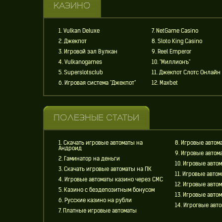
Казино
1.
Vulkan Deluxe
7.
NetGame Casino
2.
Джекпот
8.
Sloto King Casino
3.
Игровой зал Вулкан
9.
Reel Emperor
4.
Vulkanogames
10.
"Миллионъ"
5.
Superslotsclub
11.
Джекпот Слотс Онлайн
6.
Игровая система "Джекпот"
12.
Maxbet
Полезные статьи
1.
Скачать игровые автоматы на
8.
Игровые автом
Андроид
9.
Игровые автом
2.
Гаминатор на деньги
10.
Игровые автом
3.
Скачать игровые автоматы на ПК
11.
Игровые автом
4.
Игровые автоматы казино через СМС
12.
Игровые автом
5.
Казино с бездепозитным бонусом
13.
Игровые автом
6.
Русские казино на рубли
14.
Игрогвые авто
7.
Платные игровые автоматы