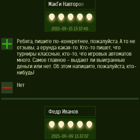
МакГи Навторое
2015-09-15 13:37:46
Ребята, пишите по-конкретнее, пожалуйста. А то не
отзывы, а ерунда какая-то. Кто-то пишет, что
турниры классные, кто-то, что игровых автоматов
много. Самое главное - выдают ли выигранные
деньги или нет. Об этом напишите, пожалуйста, кто-
нибудь!
Нет
Федр Иванов
2015-09-09 13:37:07