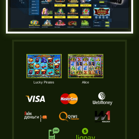
Lucky Pirates
Alice