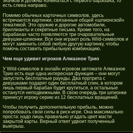
значков и должны начинаться с первого барабана, то
есть слева направо.
Помимо обычных карточных символов, здесь
встречаются картинки, связанные общей «шпионской»
тематикой. Это оружие и дорогие автомобили,
бриллианты и секретные письма. Кроме того, на
барабанах часто появляются три очаровательные
девушки-шпионки. Все они играют роль Wild-символов и
могут заменить собой любую другую картинку, чтобы
помочь составить прибыльную комбинацию.
Чем еще удивит игроков Алмазное Трио
У Wild-символов в онлайн игровом автомате Алмазное
Трио есть еще одна интересная функция – они могут
запустить бесплатные раунды. Два портрета с
девушками подарят один бесплатный спин, в котором
лишь первый барабан будет крутиться, а остальные
останутся неподвижными. В свою очередь три шпионки
принесут игроку серию из 12 бесплатных вращений.
Чтобы получить дополнительную прибыль, можно
попробовать свои силы в риск-игре. Она максимально
проста: надо лишь правильно угадать цвет масти
закрытой карты. Верный ответ удвоит полученный
выигрыш.