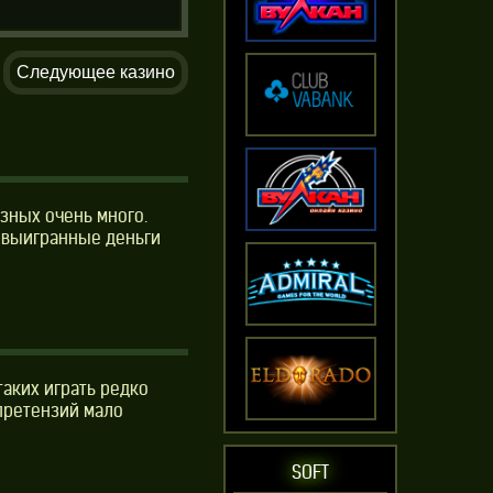
Следующее казино
зных очень много.
и выигранные деньги
таких играть редко
 претензий мало
SOFT