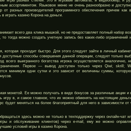
ые игры разных стилей: это и игровые автоматы, и видеопокер, и ру
ным ассортиментом. Языковое меню не очень разнообразно и доступно
р от разных производителей программного обеспечения причем как 
 в играть казино Корона на деньги.
занимает всего два клика мышкой, но не предоставляет полный набор в
 то тогда можно создать учетную запись без каких-либо ограничений 
, которая проходит быстро. Для этого следует зайти в личный кабине
я доступные способы совершения данной операции, следует только выб
од всего выигранного богатства игрока осуществляется аналогично, н
раничения. Первое — вывод доступен только через Qiwi; skrill; W
ется минимум одни сутки и это зависит от величины суммы, которую
онусов.
мая монетой. Ее можно получать в виде бонусов за различные акции и
 игру в, и самое главное, что их можно обменять на настоящие деньг
урс будет меняться на более благоприятный для него в зависимости от 
обращаться здесь можно не только в техподдержку через онлайн-чат ил
 игры и обслуживание клиентов) через e-mail, ему же можно оправл
учшию условий игры в казино Корона.