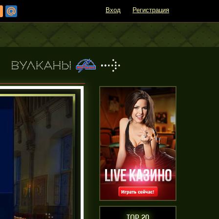
Вход
Регистрация
Вулканы
TOP 20