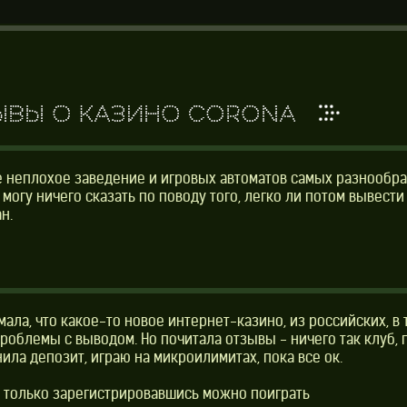
ывы о Казино Corona
е неплохое заведение и игровых автоматов самых разнообра
 могу ничего сказать по поводу того, легко ли потом вывест
н.
ала, что какое-то новое интернет-казино, из российских, в 
 проблемы с выводом. Но почитала отзывы - ничего так клуб,
ила депозит, играю на микроилимитах, пока все ок.
, только зарегистрировавшись можно поиграть