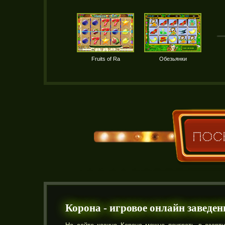
Fruits of Ra
Обезьянки
ПОС
Корона - игровое онлайн заведен