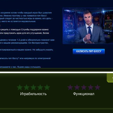
Играбильность
Функционал