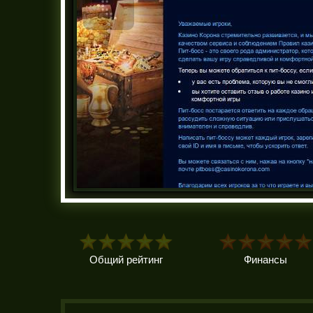
Общий рейтинг
Финансы