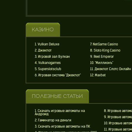
Казино
1.
Vulkan Deluxe
7.
NetGame Casino
2.
Джекпот
8.
Sloto King Casino
3.
Игровой зал Вулкан
9.
Reel Emperor
4.
Vulkanogames
10.
"Миллионъ"
5.
Superslotsclub
11.
Джекпот Слотс Онлайн
6.
Игровая система "Джекпот"
12.
Maxbet
Полезные статьи
1.
Скачать игровые автоматы на
8.
Игровые автом
Андроид
9.
Игровые автом
2.
Гаминатор на деньги
10.
Игровые автом
3.
Скачать игровые автоматы на ПК
11.
Игровые автом