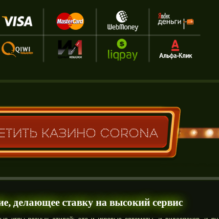
ЕТИТЬ Казино Corona
ие, делающее ставку на высокий сервис