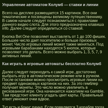
Управление автоматом Колумб — ставки и линии
Всего на дисплее размещается 15 картинок. Все они
тематические и посвящены великому путешественнику.
В самом начале следует познакомиться с правилами
данного видео слота. Для этого предназначена клавиша
info. Далее следует определиться со ставкой.
Кнопка Bet One позволяет выставлять от 1 до 100 фишек.
Большее число дает посетителю и больше призовых
монет. Число игровых линий может также меняться. Под
игровыми барабанами находятся 5 кнопок, которые
позволяют это делать. Всего можно выбрать 1, 3, 5, 7, 9
активных линий.
Как играть в игровые автоматы бесплатно Колумб
Далее следует переходить к самой игре, достаточно
выбрать игру в автоматическом режиме или в ручном.
После остановки можно просмотреть игровые линии на
предмет одинаковых картинок на них. За это гемблер
получает монеты. Это число можно увеличить в
рискованной игре. Она начинается нажатием на Gamble.
Там предстоит клиенту угадать цвет карты. Правильный
ответ умножит очки вдвое.
Тут есть и бонус раунд. Если появляется 3 корабля тогда