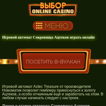
Меню
Игровой автомат Сокровища Ацтеков играть онлайн
ПОСЕТИТЬ В-Вулкан
Игровой автомат Aztec Treasure от производителя
Новоматик позволит гемблеру прикоснуться к золоту
Ацтеков, а особо отчаянным ещё и заработать на этом. В
любом случае начинать следует с настроек.
Линии и ставки автомата Сокровища Ацтеков