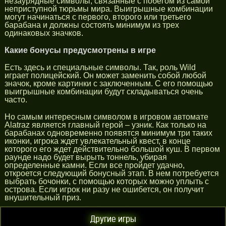
незаурядные символы, связанные с побегом из самой
неприступной тюрьмы мира. Выигрышные комбинации
могут начинаться с первого, второго или третьего
барабана и должны состоять минимум из трех
одинаковых значков.
Какие бонусы предусмотрены в игре
Есть здесь и специальные символы. Так, роль Wild
играет полицейский. Он может заменить собой любой
значок, кроме картинки с заключенным. С его помощью
выигрышные комбинации будут складываться очень
часто.
Но самым интересным символом в игровом автомате
Alatraz является главный герой – узник. Как только на
барабанах одновременно появятся минимум три таких
иконки, игрока ждет увлекательный квест, в конце
которого его ждет действительно большой куш. В первом
раунде надо будет вырыть тоннель, убирая
определенные камни. Если все пройдет удачно,
откроется следующий бонусный этап. В нем потребуется
выбрать бочонки, с помощью которых можно уплыть с
острова. Если игрок ни разу не ошибется, он получит
внушительный приз.
Другие игры