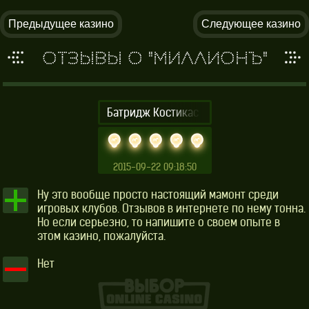
Предыдущее казино
Следующее казино
Отзывы о "Миллионъ"
Батридж Костикас
2015-09-22 09:18:50
Ну это вообще просто настоящий мамонт среди
игровых клубов. Отзывов в интернете по нему тонна.
Но если серьезно, то напишите о своем опыте в
этом казино, пожалуйста.
Нет