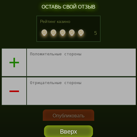
ОСТАВЬ СВОЙ ОТЗЫВ
Рейтинг казино
Опубликовать
Вверх