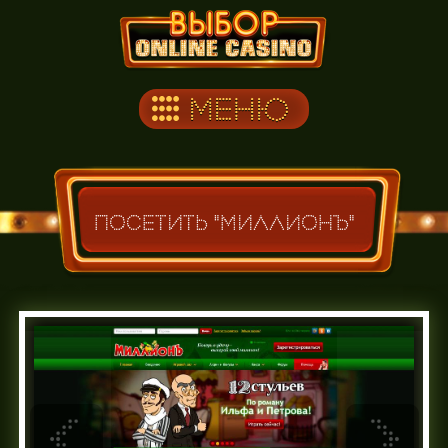
Меню
ПОСЕТИТЬ "Миллионъ"